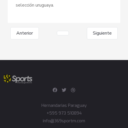
selección uruguaya.
Anterior
Siguiente
Hernandarias Paraguay
+595 973 510894
info@369sportm.com